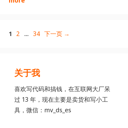
more
页
页
页
1
2
…
34
下一页
→
面
面
面
关于我
喜欢写代码和搞钱，在互联网大厂呆
过 13 年，现在主要是卖货和写小工
具，微信：mv_ds_es