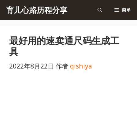
跳
育儿心路历程分享
菜单
至
内
最好用的速卖通尺码生成工
容
具
2022年8月22日
作者
qishiya