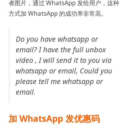
者图片，通过 WhatsApp 发给用户，这种
方式加 WhatsApp 的成功率非常高。
Do you have whatsapp or
email? I have the full unbox
video , I will send it to you via
whatsapp or email, Could you
please tell me whatsapp or
email.
加 WhatsApp 发优惠码