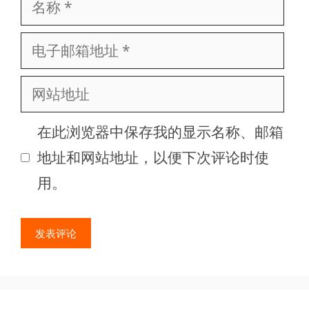
名
称
电
子
网
邮
站
箱
在此浏览器中保存我的显示名称、邮箱
地
地
地址和网站地址，以便下次评论时使
址
址
用。