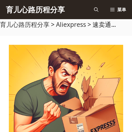
跳
育儿心路历程分享
菜单
至
育儿心路历程分享
>
Aliexpress
>
速卖通物流损坏应该怎么处理？
内
容