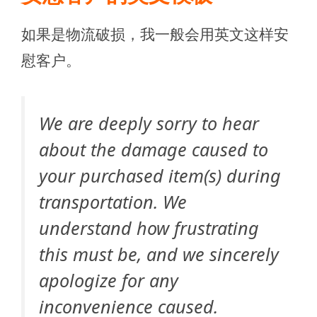
如果是物流破损，我一般会用英文这样安
慰客户。
We are deeply sorry to hear
about the damage caused to
your purchased item(s) during
transportation. We
understand how frustrating
this must be, and we sincerely
apologize for any
inconvenience caused.